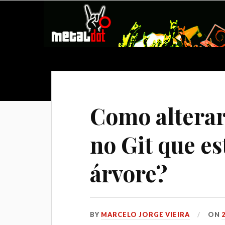
Como alterar
no Git que es
árvore?
BY
MARCELO JORGE VIEIRA
ON