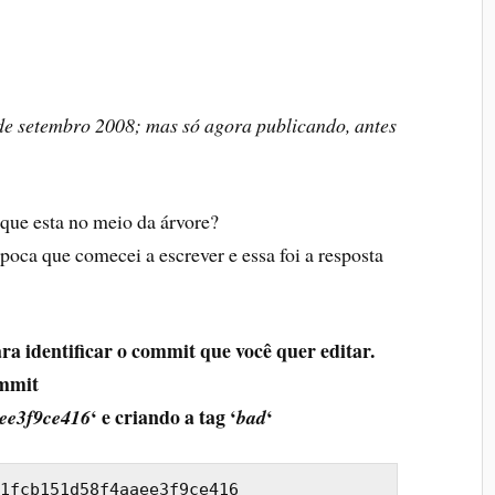
 de setembro 2008; mas só agora publicando, antes
que esta no meio da árvore?
oca que comecei a escrever e essa foi a resposta
ra identificar o commit que você quer editar.
ommit
‘ e criando a tag ‘
‘
ee3f9ce416
bad
1fcb151d58f4aaee3f9ce416