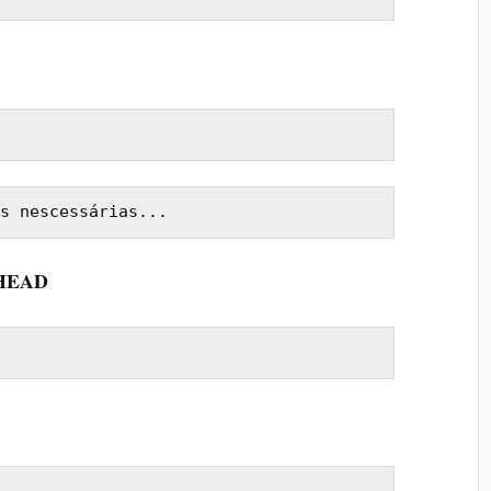
s nescessárias...
o HEAD