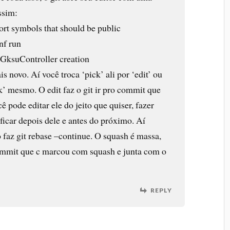
ssim:
rt symbols that should be public
nf run
 GksuController creation
s novo. Aí você troca ‘pick’ ali por ‘edit’ ou
k’ mesmo. O edit faz o git ir pro commit que
ê pode editar ele do jeito que quiser, fazer
icar depois dele e antes do próximo. Aí
 faz git rebase –continue. O squash é massa,
mmit que c marcou com squash e junta com o
REPLY