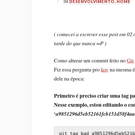
IN
DESENVOLVIMENTO
,
HOME
( comecei a escrever esse post em 02
tarde do que nunca =P )
Como alterar um commit feito no
Git
Fiz essa pergunta pro
kov
na mesma ép
dele na época:
Primeiro é preciso criar uma tag pa
Nesse exemplo, estou editando o c
‘
a9851296d5eb52161fcb151d58f4aa
git tag bad a9851296d5eb5216