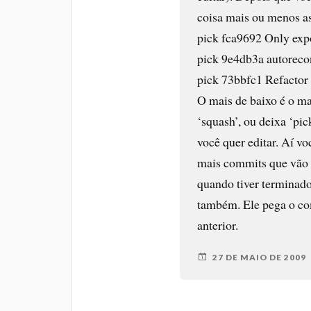
coisa mais ou menos a
pick fca9692 Only expo
pick 9e4db3a autoreco
pick 73bbfc1 Refactor
O mais de baixo é o mai
‘squash’, ou deixa ‘pic
você quer editar. Aí voc
mais commits que vão f
quando tiver terminado
também. Ele pega o co
anterior.
27 DE MAIO DE 2009