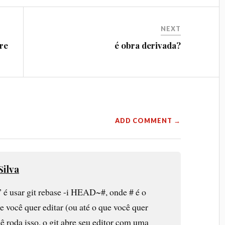
NEXT
re
é obra derivada?
ADD COMMENT →
ilva
” é usar git rebase -i HEAD~#, onde # é o
você quer editar (ou até o que você quer
ê roda isso, o git abre seu editor com uma