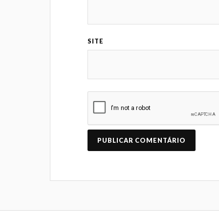
SITE
A
L
T
E
R
N
A
T
I