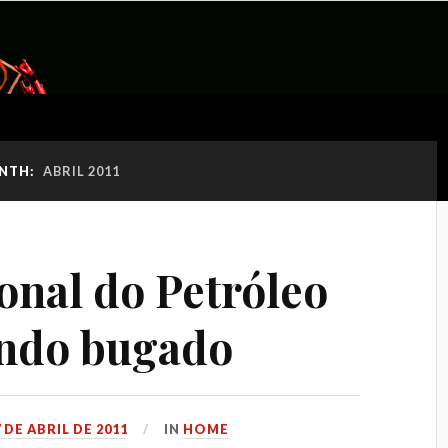
NTH:
ABRIL 2011
onal do Petróleo
undo bugado
7 DE ABRIL DE 2011
IN
HOME