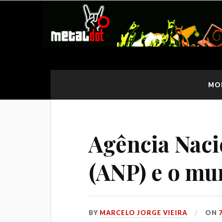
MO
Agência Naci
(ANP) e o m
BY
MARCELO JORGE VIEIRA
ON