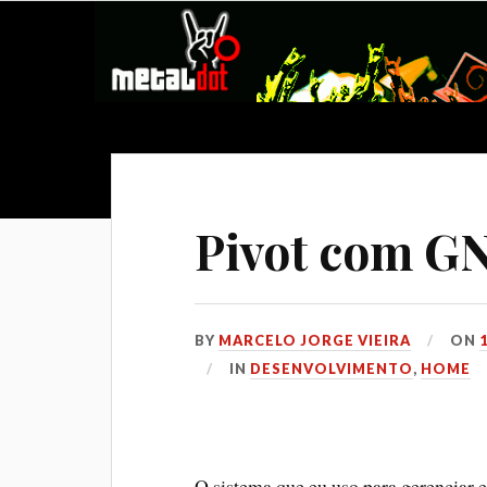
Pivot com GN
BY
MARCELO JORGE VIEIRA
ON
IN
DESENVOLVIMENTO
,
HOME
O sistema que eu uso para gerenciar e