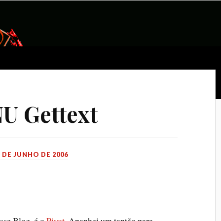
U Gettext
1 DE JUNHO DE 2006
sse Blog, é o
Pivot
. Apanhei um tantão para