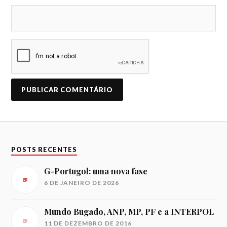
A
L
T
E
R
N
POSTS RECENTES
A
T
I
G-Portugol: uma nova fase
V
6 DE JANEIRO DE 2026
E
:
Mundo Bugado, ANP, MP, PF e a INTERPOL
11 DE DEZEMBRO DE 2016